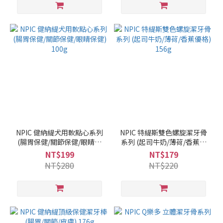
NPIC 健納緹犬用軟點心系列
NPIC 特緹斯雙色螺旋潔牙骨
(腸胃保健/關節保健/眼睛保
系列 (起司牛奶/薄荷/香蕉優
健) 100g
格) 156g
NT$199
NT$179
NT$280
NT$220