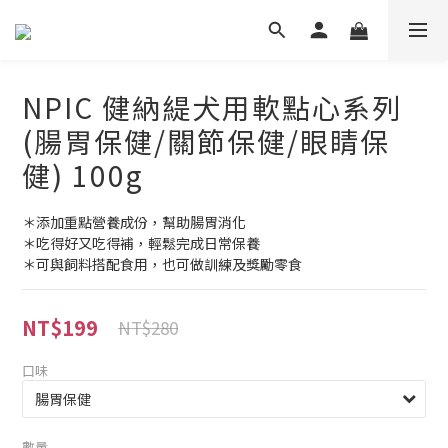
NPIC 健納緹犬用軟點心系列
(腸胃保健/關節保健/眼睛保
健) 100g
＊添加重點營養成份，幫助腸胃消化
＊吃得好又吃得補，輕鬆完成日常保養
＊可與飼料搭配食用，也可做訓練及獎勵零食
NT$199
NT$280
口味
數量