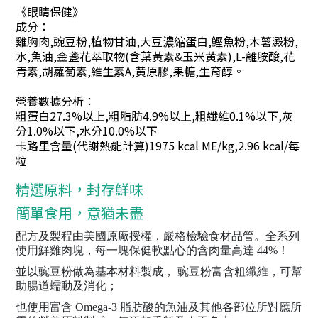
《眼睛保健》
成分：
雞胸肉,豌豆粉,植物甘油,大豆濃縮蛋白,鰹魚粉,木薯澱粉,
水,魚油,金盞花萃取物(含葉黃素&玉米黄素),L-離胺酸,花
青素,胡蘿蔔素,維生素A,黄原膠,果糖,生育醇。
營養數據分析：
粗蛋白27.3%以上,粗脂肪4.9%以上,粗纖維0.1%以下,灰
分1.0%以下,水分10.0%以下
卡路里含量(代謝熱能計算)1975 kcal ME/kg,2.96 kcal/每
粒
精選原料，封存鮮味
簡單食用，意猶未盡
配方及製程由美國原廠授權，嚴格檢驗食材品管。全系列
使用鮮雞肉塊，每一塊保健軟點心的含肉量高達 44%！
並以豌豆粉做為基本材料製成， 豌豆粉富含粗纖維，可幫
助腸道蠕動及消化；
也使用富含 Omega-3 脂肪酸的魚油及其他各部位所對應所