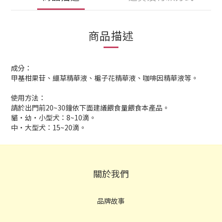
商品描述
成分：
甲基柑果苷、纈草精華液、槴子花精華液、咖啡因精華液等。
使用方法：
請於出門前20~30鐘依下面建議餵食量餵食本產品。
貓‧幼‧小型犬：8~10滴。
中‧大型犬：15~20滴。
關於我們
品牌故事