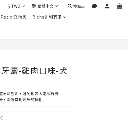
$
TWD
繁體中文
找商品
Petio 派地奧
Richell 利其爾
牙膏-雞肉口味-犬
速清除齒垢，避免對愛犬造成負擔。
味，降低其對刷牙的抗拒。
00