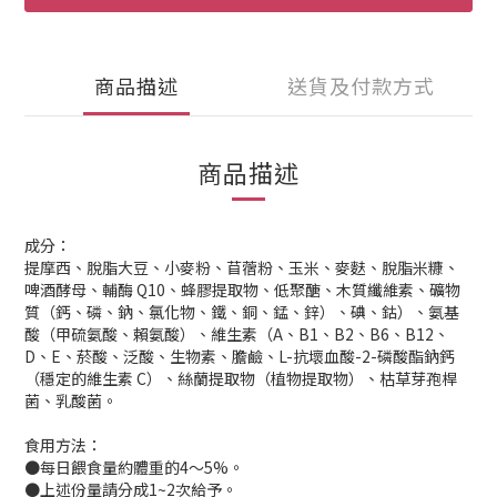
商品描述
送貨及付款方式
商品描述
成分：
提摩西、脫脂大豆、小麥粉、苜蓿粉、玉米、麥麩、脫脂米糠、
啤酒酵母、輔酶 Q10、蜂膠提取物、低聚醣、木質纖維素、礦物
質（鈣、磷、鈉、氯化物、鐵、銅、錳、鋅）、碘、鈷）、氨基
酸（甲硫氨酸、賴氨酸）、維生素（A、B1、B2、B6、B12、
D、E、菸酸、泛酸、生物素、膽鹼、L-抗壞血酸-2-磷酸酯鈉鈣
（穩定的維生素 C）、絲蘭提取物（植物提取物）、枯草芽孢桿
菌、乳酸菌。
食用方法：
●每日餵食量約體重的4～5%。
●上述份量請分成1~2次給予。