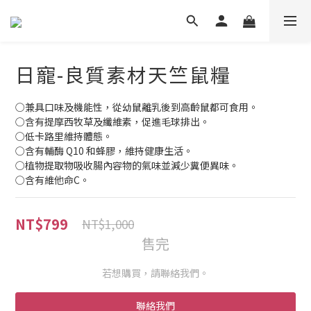
日寵-良質素材天竺鼠糧
○兼具口味及機能性，從幼鼠離乳後到高齡鼠都可食用。
○含有提摩西牧草及纖維素，促進毛球排出。
○低卡路里維持體態。
○含有輔酶 Q10 和蜂膠，維持健康生活。
○植物提取物吸收腸內容物的氣味並減少糞便異味。
○含有維他命C。
NT$799
NT$1,000
售完
若想購買，請聯絡我們。
聯絡我們