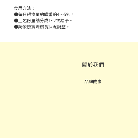
食用方法：
●每日餵食量約體重的4～5%。
●上述份量請分成1~2次給予。
●請依照實際餵食狀況調整。
關於我們
品牌故事