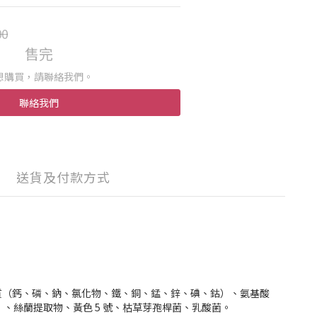
00
售完
想購買，請聯絡我們。
聯絡我們
送貨及付款方式
質（鈣、磷、鈉、氯化物、鐵、銅、錳、鋅、碘、鈷）、氨基酸
C）、絲蘭提取物、黃色 5 號、枯草芽孢桿菌、乳酸菌。