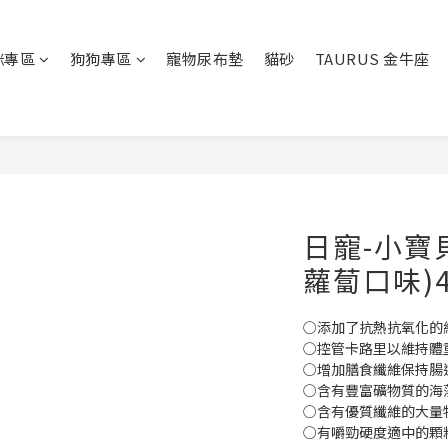
咪專區
狗狗專區
寵物尿布墊
貓砂
TAURUS 金牛座
日寵-小寶
蘿蔔口味)4
○添加了抗熱抗氧化的
○控管卡路里以維持體
○增加膳食纖維保持腸
○含有豐富礦物質的海
○含有優質纖維的大量
○有嚼勁硬度適中的顆