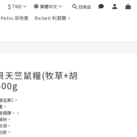
$
TWD
繁體中文
找商品
Petio 派地奧
Richell 利其爾
貝天竺鼠糧(牧草+胡
00g
維生素C。
重。
道健康。。
藻粉。
牧草。
粒狀。