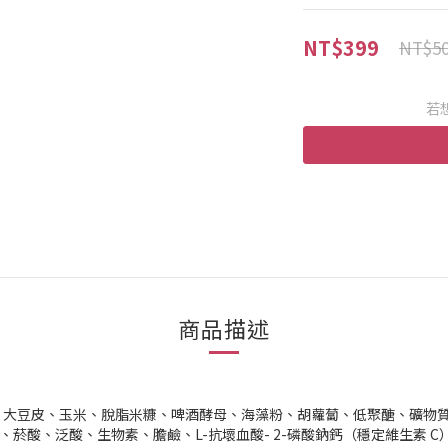
NT$399
NT$5
若
商品描述
、大豆皮、玉米、脫脂米糠、啤酒酵母、海藻粉、胡蘿蔔、低聚醣、礦物
E、菸酸、泛酸、生物素、膽鹼、L-抗壞血酸- 2-磷酸鈉鈣（穩定維生素 