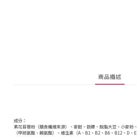
商品描述
成分：
紫花苜蓿粉（膳食纖維來源）、麥麩、穀糠、脫脂大豆、小麥粉
（甲硫氨酸、賴氨酸）、維生素（A、B1、B2、B6、B12、D、