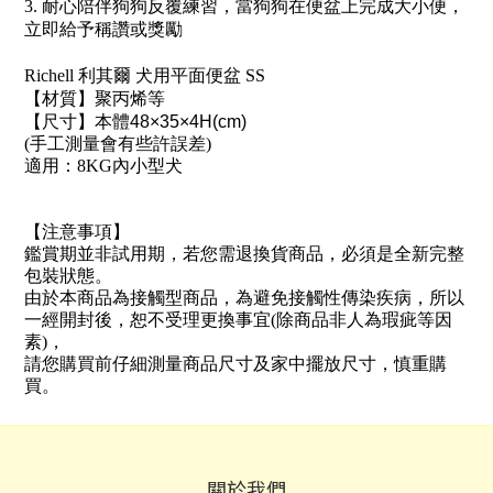
3. 耐心陪伴狗狗反覆練習，當狗狗在便盆上完成大小便，
立即給予稱讚或獎勵
Richell 利其爾 犬用平面便盆 SS
【材質】聚丙烯等
【尺寸】本體
48×35×4H(cm)
(手工測量會有些許誤差)
適用：8KG內小型犬
【注意事項】
鑑賞期並非試用期，若您需退換貨商品，必須是全新完整
包裝狀態。
由於本商品為接觸型商品，為避免接觸性傳染疾病，所以
一經開封後，恕不受理更換事宜(除商品非人為瑕疵等因
素)，
請您購買前仔細測量商品尺寸及家中擺放尺寸，慎重購
買。
關於我們