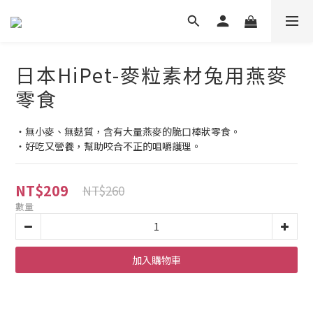
日本HiPet-麥粒素材兔用燕麥
零食
・無小麥、無麩質，含有大量燕麥的脆口棒狀零食。
・好吃又營養，幫助咬合不正的咀嚼護理。
NT$209
NT$260
數量
加入購物車