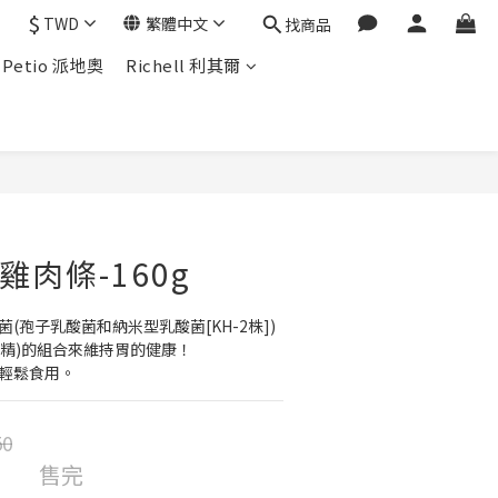
$
TWD
繁體中文
找商品
Petio 派地奧
Richell 利其爾
菜雞肉條-160g
(孢子乳酸菌和納米型乳酸菌[KH-2株])
精)的組合來維持胃的健康！ 
以輕鬆食用。
50
售完