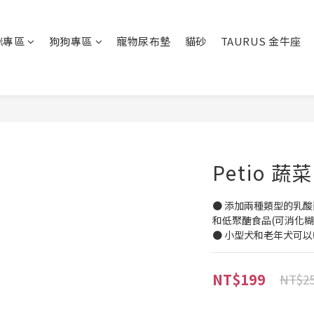
咪專區
狗狗專區
寵物尿布墊
貓砂
TAURUS 金牛座
Petio 蔬
● 添加兩種類型的乳酸菌
和低聚醣食品(可消化糊
● 小型犬和老年犬可
NT$199
NT$2