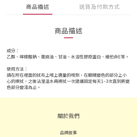
商品描述
送貨及付款方式
商品描述
成分：
乙醇、檸檬酸鈉、蓖麻油、甘油、水溶性膠原蛋白、維他命E等。
使用方法：
請在附在裡面的拭布上噴上適量的噴劑，在眼睛變色的部分上小
心的擦拭，之後沾溼溫水再擦拭一次建議固定每天1~3次直到將變
色部分變淺為止。
關於我們
品牌故事