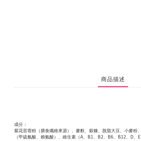
商品描述
成分：
紫花苜蓿粉（膳食纖維來源）、麥麩、穀糠、脫脂大豆、小麥粉
（甲硫氨酸、賴氨酸）、維生素（A、B1、B2、B6、B12、D、