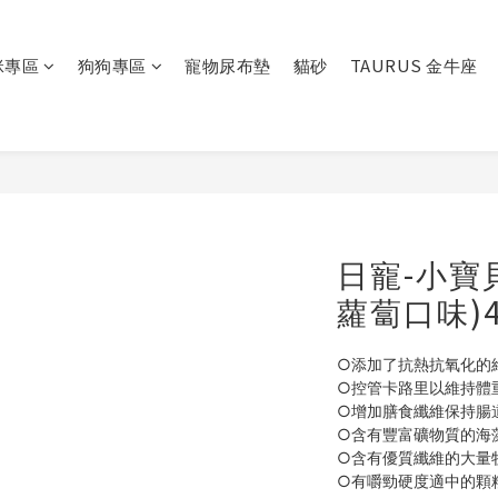
咪專區
狗狗專區
寵物尿布墊
貓砂
TAURUS 金牛座
日寵-小寶
蘿蔔口味)4
○添加了抗熱抗氧化的
○控管卡路里以維持體
○增加膳食纖維保持腸
○含有豐富礦物質的海
○含有優質纖維的大量
○有嚼勁硬度適中的顆