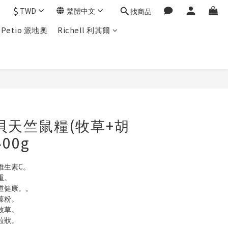
$
TWD
繁體中文
找商品
Petio 派地奧
Richell 利其爾
貝天竺鼠糧(牧草+胡
00g
維生素C。
重。
道健康。。
藻粉。
牧草。
粒狀。