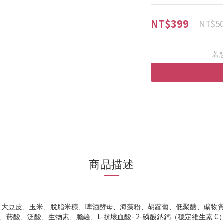
NT$399
NT$5
若
商品描述
、大豆皮、玉米、脫脂米糠、啤酒酵母、海藻粉、胡蘿蔔、低聚醣、礦物
E、菸酸、泛酸、生物素、膽鹼、L-抗壞血酸- 2-磷酸鈉鈣（穩定維生素 