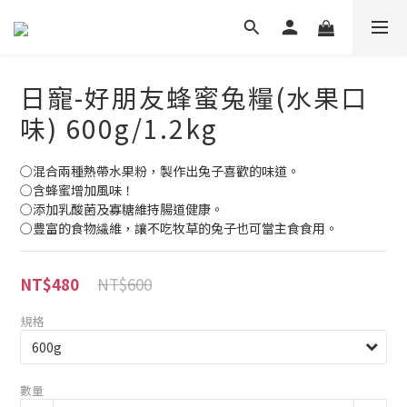
日寵-好朋友蜂蜜兔糧(水果口
味) 600g/1.2kg
○混合兩種熱帶水果粉，製作出兔子喜歡的味道。
○含蜂蜜增加風味！
○添加乳酸菌及寡糖維持腸道健康。
○豊富的食物繊維，讓不吃牧草的兔子也可當主食食用。
NT$600
NT$480
規格
數量