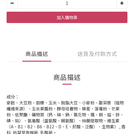
加入購物車
商品描述
送貨及付款方式
商品描述
成分：
麥麩、大豆殼、穀糠、玉米、脫脂大豆、小麥粉、甜菜漿（植物
纖維來源）、玉米果醬粉、酵母培養物、蜂蜜、菠蘿粉、芒果
粉、低聚醣、礦物質（鈣、磷、鈉、氯化物、鐵、銅、錳、鋅、
碘、鈷）、氨基酸（蛋氨酸、賴氨酸）、絲蘭提取物、維生素
（A、B1、B2、B6、B12、D、E、菸酸、泛酸）、生物素） , 香
料, 枯草芽孢桿菌, 乳酸菌。