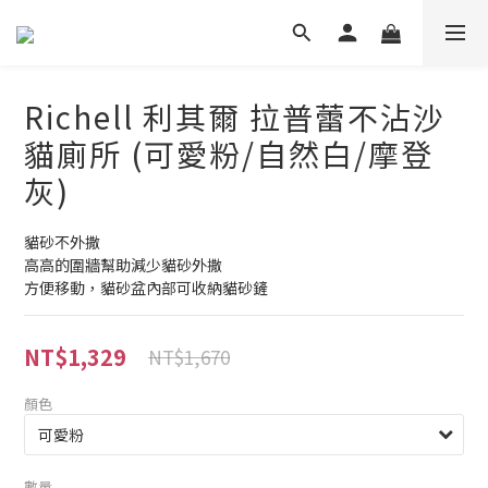
Richell 利其爾 拉普蕾不沾沙
貓廁所 (可愛粉/自然白/摩登
灰)
貓砂不外撒
高高的圍牆幫助減少貓砂外撒
方便移動，貓砂盆內部可收納貓砂鏟
NT$1,329
NT$1,670
顏色
數量