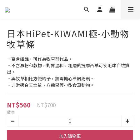
日本HiPet-KIWAMI極-小動物
牧草條
・富含纖維，可作為牧草替代品。
・不含澱粉和穀物，對胃溫和，粗磨的提摩西草可使毛球自然排
出。 
・與牧草相比方便給予，無需擔心草屑紛飛。 
・非常適合天竺鼠、八齒鼠等小型食草動物。
NT$560
NT$700
數量
加入購物車