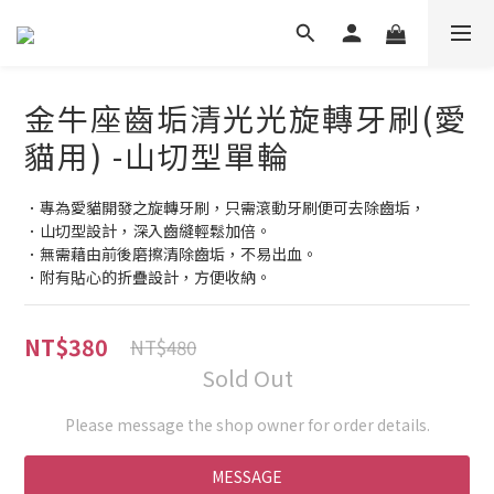
金牛座齒垢清光光旋轉牙刷(愛
貓用) -山切型單輪
．專為愛貓開發之旋轉牙刷，只需滾動牙刷便可去除齒垢，
．山切型設計，深入齒縫輕鬆加倍。
．無需藉由前後磨擦清除齒垢，不易出血。
．附有貼心的折疊設計，方便收納。
NT$380
NT$480
Sold Out
Please message the shop owner for order details.
MESSAGE