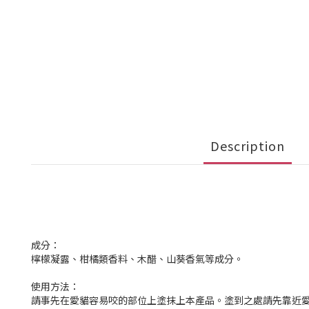
Description
成分：
檸檬凝露、柑橘類香料、木醋、山葵香氣等成分。
使用方法：
請事先在愛貓容易咬的部位上塗抹上本產品。塗到之處請先靠近