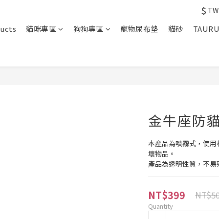
$
TW
ucts
貓咪專區
狗狗專區
寵物尿布墊
貓砂
TAUR
金牛座防貓
本產品為噴霧式，使用
壞物品。
產品為透明性質，不易
NT$399
NT$5
Quantity