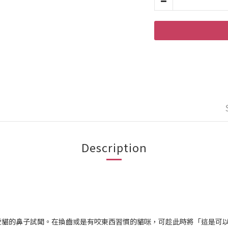
Description
愛貓的鼻子試聞。在換齒或是有咬東西習慣的貓咪，可趁此時將「這是可