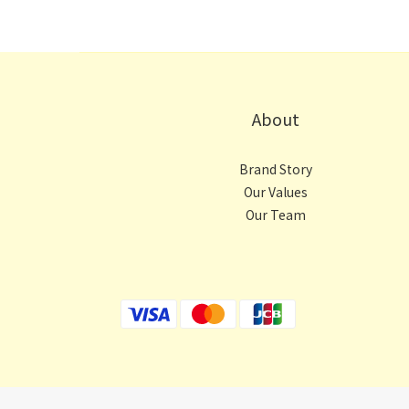
About
Brand Story
Our Values
Our Team