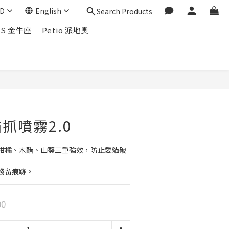
D
English
Search Products
US 金牛座
Petio 派地奧
抓噴霧2.0
柑橘、木醋、山葵三重強效，防止愛貓破
殘留痕跡。
00