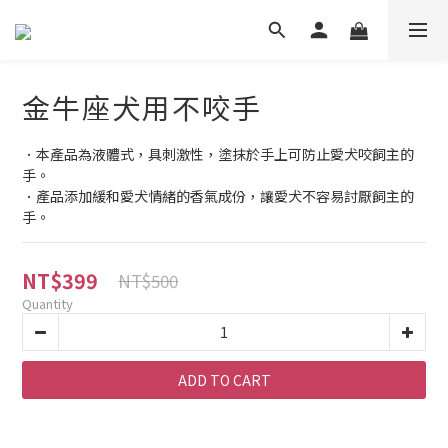
金牛座犬用不咬手
．本產品為液體式，具刺激性，塗抹於手上可防止愛犬咬飼主的
手。
．產品添加緩和愛犬情緒的香氣成份，讓愛犬不容易討厭飼主的
手。
NT$399
NT$500
Quantity
ADD TO CART