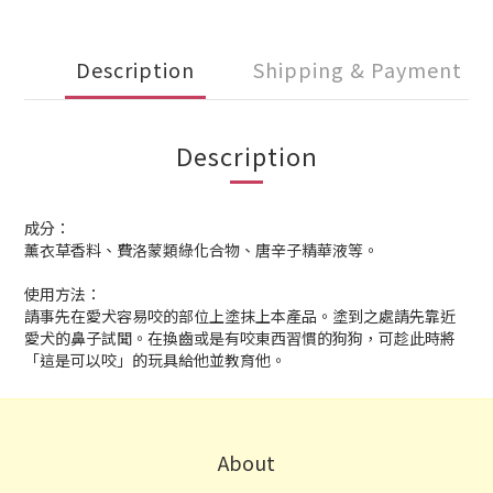
Description
Shipping & Payment
Description
成分：
薰衣草香料、費洛蒙類綠化合物、唐辛子精華液等。
使用方法：
請事先在愛犬容易咬的部位上塗抹上本產品。塗到之處請先靠近
愛犬的鼻子試聞。在換齒或是有咬東西習慣的狗狗，可趁此時將
「這是可以咬」的玩具給他並教育他。
About