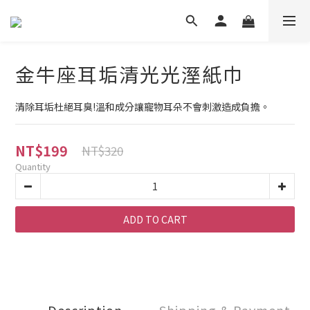
金牛座耳垢清光光溼紙巾
清除耳垢杜絕耳臭!溫和成分讓寵物耳朵不會刺激造成負擔。
NT$199
NT$320
Quantity
ADD TO CART