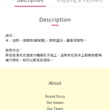
Description
Shipping & Payment
Description
成分：
水、溶劑、濕潤劑(玻尿酸)、膠原蛋白、蘆薈萃取物。
使用方法：
將耳垢清光光溼紙巾纏繞在手指上，溫柔地在耳朵上輕輕按壓再
進行擦拭，就可以將耳垢清除。
About
Brand Story
Our Values
Our Team