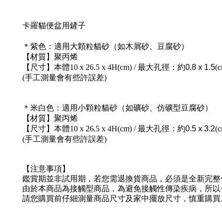
卡羅貓便盆用鏟子
＊紫色：適用大顆粒貓砂（如木屑砂、豆腐砂）
【材質】聚丙烯
【尺寸】本體10 x 26.5 x 4H(cm) /
最大孔徑：
約
0.8 x 1.5
(
(手工測量會有些許誤差)
＊米白色：適用小顆粒貓砂（如礦砂、仿礦型豆腐砂）
【材質】聚丙烯
【尺寸】本體10 x 26.5 x 4H(cm) /
最大孔徑：約
0.5 x 3.2
(
(手工測量會有些許誤差)
【注意事項】
鑑賞期並非試用期，若您需退換貨商品，必須是全新完整
由於本商品為接觸型商品，為避免接觸性傳染疾病，所以
請您購買前仔細測量商品尺寸及家中擺放尺寸，慎重購買