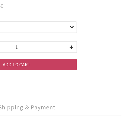
50
ADD TO CART
Shipping & Payment