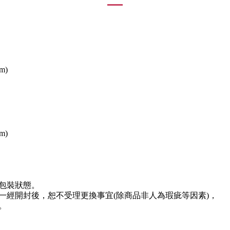
cm)
cm)
包裝狀態。
一經開封後，恕不受理更換事宜(除商品非人為瑕疵等因素)，
。