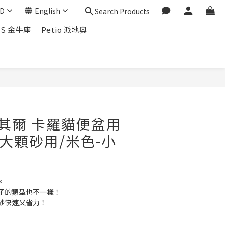
D
English
Search Products
US 金牛座
Petio 派地奧
l 利其爾 卡羅貓便盆用
-大顆砂用/米色-小
。
子的類型也不一樣！
砂快速又省力！