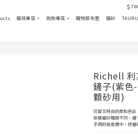
$
TW
ucts
貓咪專區
狗狗專區
寵物尿布墊
貓砂
TAUR
Richel
鏟子(紫色
顆砂用)
可愛又時尚的柔和色彩
依據貓砂種類不同，鏟
手柄的長度適中，挖貓