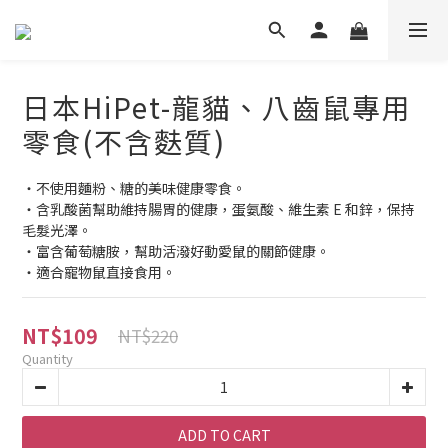
日本HiPet-龍貓、八齒鼠專用
零食(不含麩質)
・不使用麵粉、糖的美味健康零食。
・含乳酸菌幫助維持腸胃的健康，蛋氨酸、維生素 E 和鋅，保持
毛髮光澤。
・富含葡萄糖胺，幫助活潑好動愛鼠的關節健康。
・適合寵物鼠直接食用。
NT$109
NT$220
Quantity
ADD TO CART