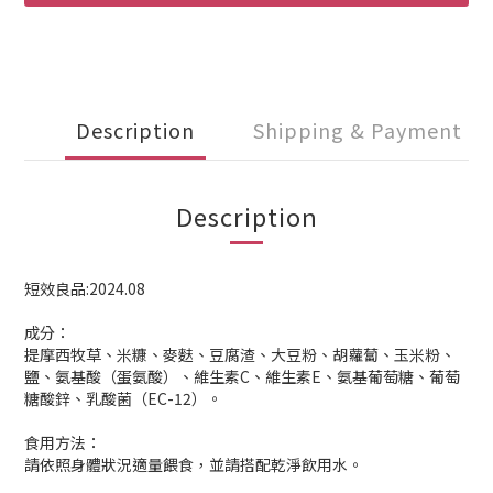
Description
Shipping & Payment
Description
短效良品:2024.08
成分：
提摩西牧草、米糠、麥麩、豆腐渣、大豆粉、胡蘿蔔、玉米粉、
鹽、氨基酸（蛋氨酸）、維生素C、維生素E、氨基葡萄糖、葡萄
糖酸鋅、乳酸菌（EC-12）。
食用方法：
請依照身體狀況適量餵食，並請搭配乾淨飲用水。