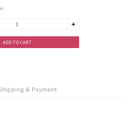
00
ADD TO CART
Shipping & Payment