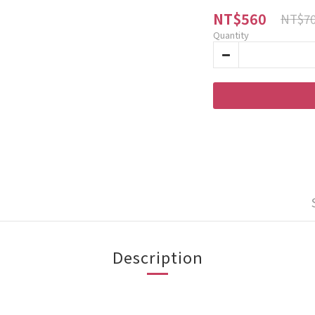
NT$560
NT$7
Quantity
Description