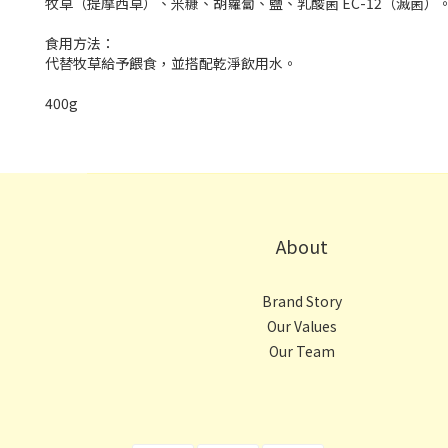
牧草（提摩西草）、米糠、胡蘿蔔、鹽、乳酸菌 EC-12（滅菌）
食用方法：
代替牧草給予餵食，並搭配乾淨飲用水。
400g
About
Brand Story
Our Values
Our Team