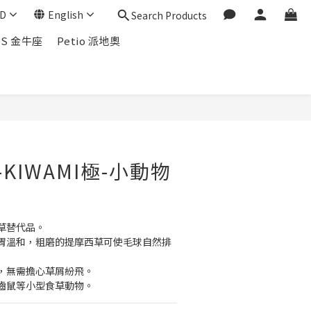
D
English
Search Products
US 金牛座
Petio 派地奧
-KIWAMI極-小動物
草替代品。
胃溫和，粗磨的提摩西草可使毛球自然排
，無需擔心草屑紛飛。 
齒鼠等小型食草動物。