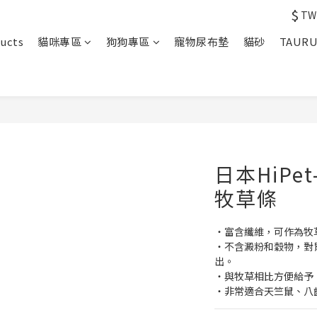
$
TW
ucts
貓咪專區
狗狗專區
寵物尿布墊
貓砂
TAUR
日本HiPet
牧草條
・富含纖維，可作為牧
・不含澱粉和穀物，對
出。 
・與牧草相比方便給予
・非常適合天竺鼠、八