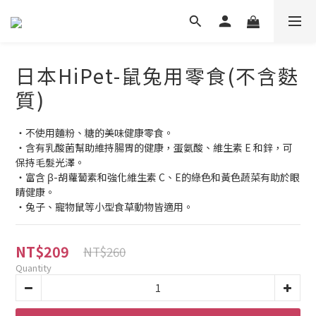
日本HiPet-鼠兔用零食(不含麩
質)
・不使用麵粉、糖的美味健康零食。
・含有乳酸菌幫助維持腸胃的健康，蛋氨酸、維生素 E 和鋅，可
保持毛髮光澤。
・富含 β-胡蘿蔔素和強化維生素 C、E的綠色和黃色蔬菜有助於眼
睛健康。
・兔子、寵物鼠等小型食草動物皆適用。
NT$209
NT$260
Quantity