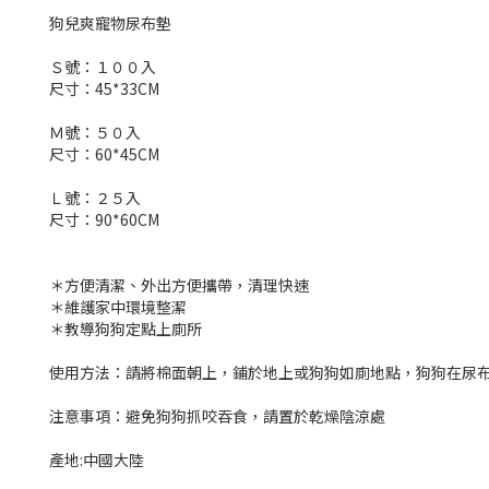
狗兒爽寵物尿布墊
Ｓ號：１００入
尺寸：45*33CM
Ｍ號：５０入
尺寸：60*45CM
Ｌ號：２５入
尺寸：90*60CM
＊方便清潔、外出方便攜帶，清理快速
＊維護家中環境整潔
＊教導狗狗定點上廁所
使用方法：請將棉面朝上，鋪於地上或狗狗如廁地點，狗狗在尿
注意事項：避免狗狗抓咬吞食，請置於乾燥陰涼處
產地:中國大陸