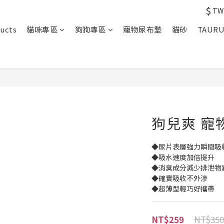
$
TW
ucts
貓咪專區
狗狗專區
寵物尿布墊
貓砂
TAUR
狗兒爽 寵物
◆尿片表層強力瞬間吸收  
◆吸水速度加倍提升
◆消臭成分減少排泄物異
◆確實吸收不外滲
◆超薄型輕巧好攜帶
NT$350
NT$259